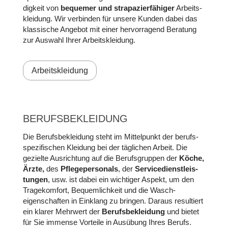
dig­keit von
be­quemer und strapa­zier­fähiger
Arbeits­
kleidung. Wir verbinden für unsere Kunden dabei das
klas­sische An­ge­bot mit einer hervor­ragend Be­ra­tung
zur Aus­wahl Ihrer Arbeits­kleidung.
Arbeitskleidung
BERUFS­BEKLEIDUNG
Die Berufsbe­klei­dung steht im Mittel­punkt der berufs­
spezifi­schen Klei­dung bei der täg­lichen Arbeit. Die
gezielte Aus­richtung auf die Berufs­gruppen der
Köche,
Ärzte,
des
Pflege­perso­nals
, der
Service­dienst­leis­
tun­gen
, usw. ist dabei ein wich­tiger As­pekt, um den
Trage­komfort, Bequem­lichkeit und die Wasch­
eigenschaften in Ein­klang zu bringen. Daraus resultiert
ein klarer Mehr­wert der
Berufs­bekleidung
und bietet
für Sie immense Vorteile in Aus­übung Ihres Berufs.