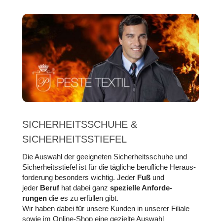
SICHERHEITS­SCHUHE &
SICHERHEITS­STIEFEL
Die Auswahl der ge­eig­ne­ten Sicher­heits­schuhe und
Sicher­heits­stiefel ist für die täg­liche beruf­liche Heraus­
for­de­rung be­son­ders wich­tig. Jeder
Fuß
und
jeder
Beruf
hat dabei ganz
spe­zielle An­forde­
rungen
die es zu er­füllen gibt.
Wir haben dabei für unsere Kun­den in un­serer Filiale
sowie im Online-Shop eine gezielte Aus­wahl