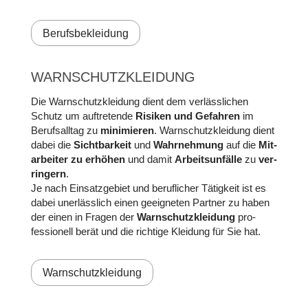
Berufsbekleidung
WARN­SCHUTZ­KLEI­DUNG
Die Warn­schutz­kleidung dient dem verlässlichen
Schutz um auf­treten­de
Risi­ken und Ge­fahren
im
Berufs­all­tag zu
mini­mie­ren
. Warn­schutz­kleidung dient
dabei die
Sicht­bar­keit
und
Wahr­neh­mung
auf die
Mit­
ar­bei­ter zu er­hö­hen
und da­mit
Arbeits­un­fälle
zu
ver­
rin­gern
.
Je nach Ein­satz­ge­biet und beruf­licher Tätig­keit ist es
da­bei uner­läss­lich einen geeig­neten Part­ner zu ha­ben
der ei­nen in Fra­gen der
Warn­schutz­klei­dung
pro­
fessio­nell berät und die rich­tige Klei­dung für Sie hat.
Warnschutzkleidung