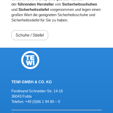
der
führen­den Her­steller
von
Sicher­heits­schuhen
und
Sicher­heits­stiefel
vor­ge­nom­men und legen einen
großen Wert die ge­eig­ne­ten Sicher­heits­schuhe und
Sicher­heits­stiefel für Sie zu haben.
Schuhe / Stiefel
TEWI GMBH & CO. KG
Ferdinand-Schneider-Str. 14-16
36043 Fulda
Telefon:
+49 (0)66 1 94 80 – 0