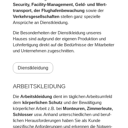
Security, Facility-Manage­ment, Geld- und Wert­
trans­port, der Flug­hafen­be­wachung
sowie der
Verkehrs­gesell­schaften
stellen ganz spezielle
Ansprüche an Dienst­kleidung.
Die Besonder­heiten der Dienst­kleidung unseres
Hauses sind aufgrund der eigenen Pro­duktion und
Lohn­ferti­gung direkt auf die Be­dürf­nisse der Mit­arbeiter
und Unter­nehmen zu­ge­schnitten.
Dienstkleidung
ARBEITS­KLEIDUNG
Die
Arbeits­kleidung
dient im täglichen Arbeits­umfeld
dem
körper­lichen Schutz
und der Be­wälti­gung
körper­licher Arbeit z.B. bei
Mon­teuren, Zimmer­leute,
Schlosser
usw. An­hand unter­schied­lichen und beruf­
lichen Heraus­forde­rungen haben Sie als Kunde
spezifische An­forde­rungen und er­kennen die Not­wen­